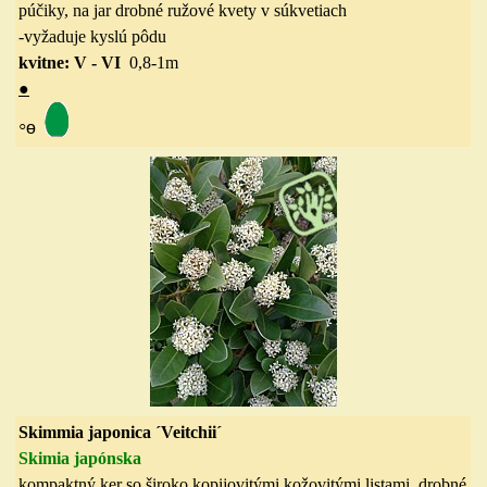
púčiky, na jar drobné ružové kvety v súkvetiach
-vyžaduje kyslú pôdu
kvitne: V - VI
0,8-1m
●
◦
ө
Skimmia japonica ´Veitchii´
Skimia japónska
kompaktný ker
so široko kopijovitými
kožovitými listami, drobné