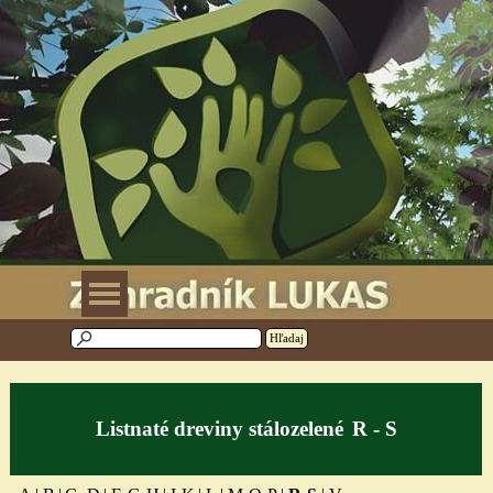
Prejsť na obsah
Preskočiť menu
Hľadaj
Listnaté drevi
ny stálozelené
R - S