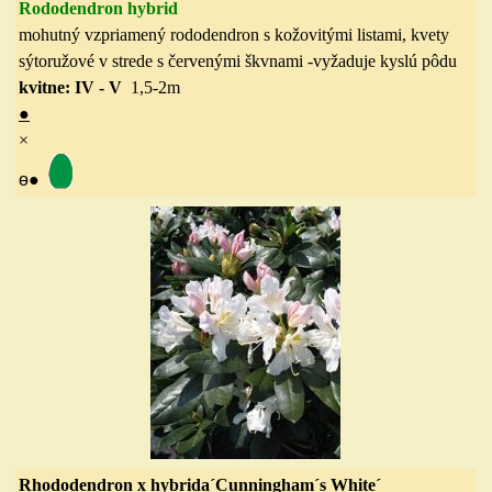
Rododendron hybrid
mohutný vzpriamený rododendron s kožovitými listami, kvety
sýtoružové v strede s červenými škvnami
-vyžaduje kyslú pôdu
kvitne: IV - V
1,5-2
m
●
×
ө
●
Rhododendron x hybrida´Cunningham´s
W
hite´