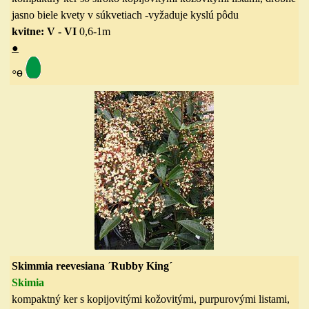
jasno biele kvety v súkvetiach
-vyžaduje kyslú pôdu
kvitne: V - VI
0,6-1m
●
◦
ө
Skimmia reevesiana ´Rubby King´
Skimia
kompaktný ker s kopijovitými kožovitými, purpurovými listami,