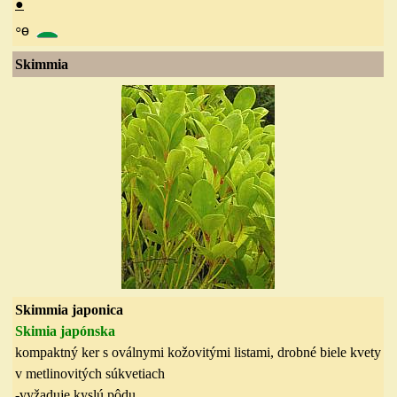
●
◦
ө
Skimmi
a
Skimmia japonica
Skimia japónska
kompaktný ker s oválnymi kožovitými listami, drobné biele kvety
v
metlinovitých
súkvetiach
-vyžaduje kyslú pôdu