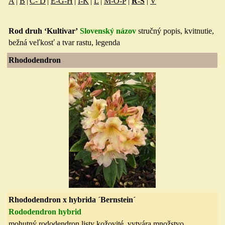
A
|
B
|
C- D
|
E-G-H
|
I-K
|
L
|
M-O-P
|
R-S
|
V
Rod druh ‘Kultivar’
Slovenský názov
stručný popis, kvitnuti
e,
bežná veľkosť a tvar rastu, legenda
Rhododendron
Rhododendron x hybrida ´Bernstein´
Rododendron hybrid
mohutný rododendron listy kožovité, vytvára množstvo