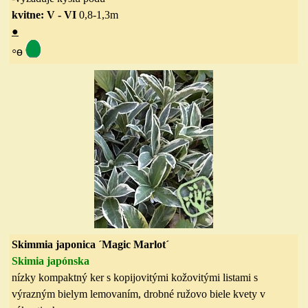
kvitne: V - VI
0,8-1,3m
●
◦
ө
Skimmia japonica ´
Magic Marlot
´
Skimia japónska
nízky
kompaktný ker s
kopijovitým
i kožovitými listami
s
výrazným bielym lemovaním,
drobné
ružovo biele
kvety v