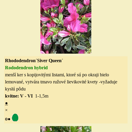
Rhododendron´Siver Queen´
Rododendron hybrid
menší ker s kopijovitými listami, ktoré sú po okraji bielo
lemované, vytvára tmavo ružové lievikovité kvety
-vyžaduje
kyslú pôdu
kvitne: V - VI
1-1,5
m
●
×
ө
●