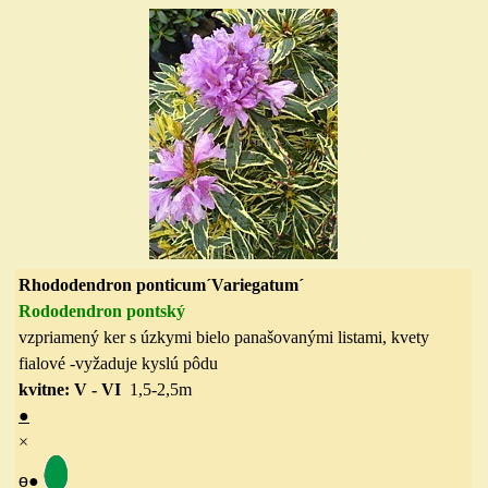
Rhododendron ponticum´Variegatum´
Rododendro
n pontský
vzpriamený ker s úzkymi bielo panašovanými listami, kvety
fialové -vyžaduje kyslú pôdu
kvitne: V - VI
1,5-2,5m
●
×
ө
●