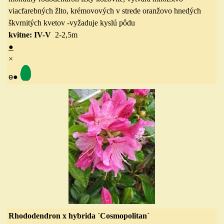
viacfarebných žlto, krémovových v strede oranžovo hnedých
škvrnitých kvetov
-vyžaduje kyslú pôdu
kvitne: IV-V
2-2,5
m
●
×
ө
●
Rhododendron x hybrida ´Cosmopolitan´