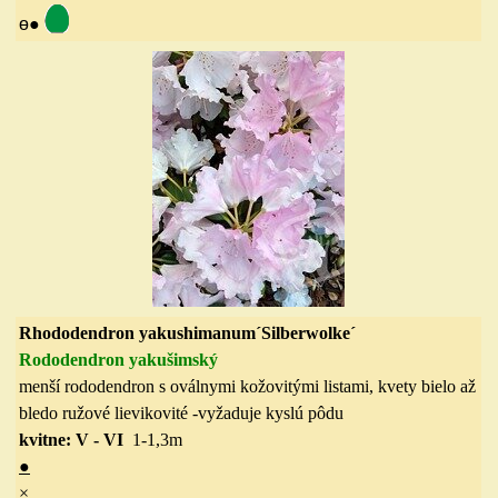
ө
●
Rhododendron yakushimanum´Silberwolke´
Rododendron yakušimský
menší rododendron s oválnymi kožovitými listami, kvety bielo až
bledo ružové lievikovité
-vyžaduje kyslú pôdu
kvitne: V - VI
1-1,3
m
●
×