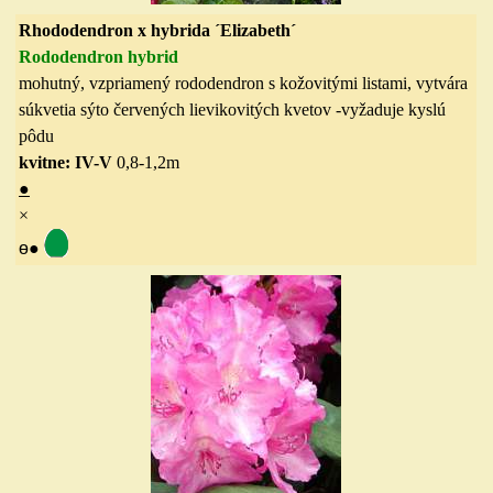
Rhododendron x hybrida ´Elizabeth´
Rododendron hybrid
mohutný, vzpriamený rododendron s kožovitými listami, vytvára
súkvetia sýto červených lievikovitých kvetov
-vyžaduje kyslú
pôdu
kvitne: IV-V
0,8-1,2
m
●
×
ө
●