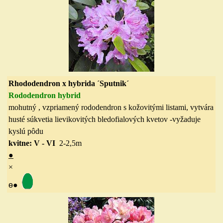
Rhododendron x hybrida ´Sputnik´
Rododendron hybrid
mohutný , vzpriamený rododendron s kožovitými listami, vytvára
husté súkvetia lievikovitých bledofialových kvetov -vyžaduje
kyslú pôdu
kvitne: V - VI
2-2,5
m
●
×
ө
●