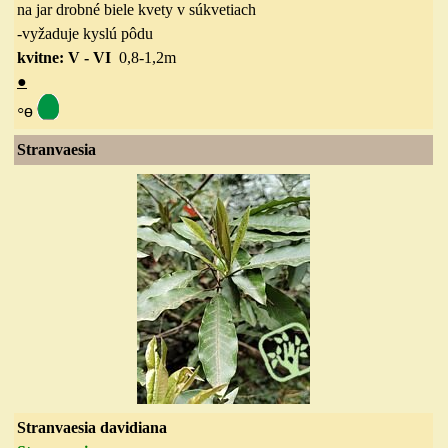
na jar drobné biele kvety v súkvetiach
-vyžaduje kyslú pôdu
kvitne: V - VI
0,8-1,2m
●
◦
ө
Stranvaesia
Stranvaesia davidiana