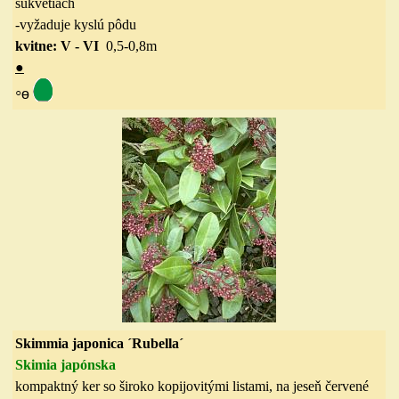
súkvetiach
-vyžaduje kyslú pôdu
kvitne: V - VI
0,5-0,8m
●
◦
ө
Skimmia japonica ´Rubella´
Skimia japónska
kompaktný ker
so široko kopijovitými
listami, na jeseň červené