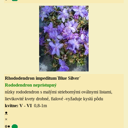
Rhododendron impeditum´Blue Silver´
Rododendron neprístupný
nízky rododendron s malými striebornými oválnymi listami,
lievikovité kvety drobné, fialové
-vyžaduje kyslú pôdu
kvitne: V - VI
0,8-1m
●
×
ө
●