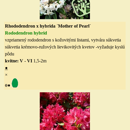
Rhododendron x hybrida ´Mother of Pearl´
Rododendron hybrid
vzpriamený rododendron s kožovitými listami, vytvára súkvetia
súkvetia krémovo-ružových lievikovitých kvetov -vyžaduje kyslú
pôdu
kvitne: V - VI
1,5-2
m
●
×
ө
●