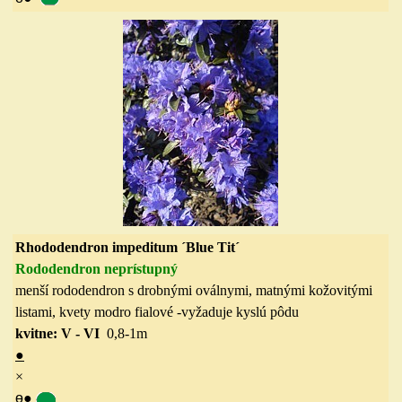
Rhododendron impeditum ´Blue Tit´
Rododendron neprístupný
menší rododendron s drobnými oválnymi, matnými kožovitými
listami, kvety modro fialové -vyžaduje kyslú pôdu
kvitne: V - VI
0,8-1m
●
×
ө
●