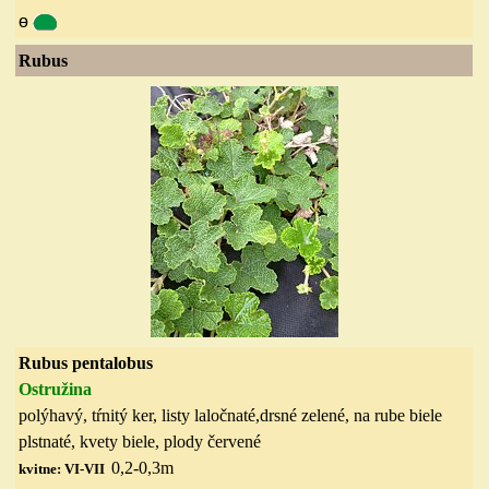
ө
Rubus
Rubus pentalobus
Ostružina
polýhavý, tŕnitý ker, listy laločnaté,drsné zelené, na rube biele
plstnaté, kvety biele, plody červené
0,2-0,3m
kvitne: VI-VII