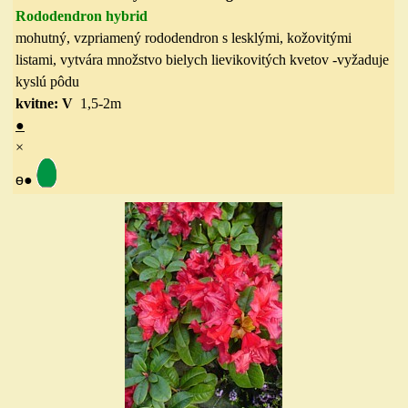
Rododendron hybrid
mohutný, vzpriamený rododendron s lesklými, kožovitými
listami, vytvára množstvo bielych lievikovitých kvetov -vyžaduje
kyslú pôdu
kvitne: V
1,5-2
m
●
×
ө
●