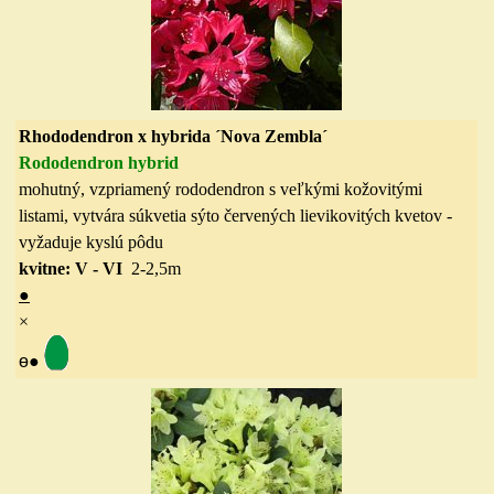
Rhododendron x hybrida ´Nova Zembla´
Rododendron hybrid
mohutný, vzpriamený rododendron s veľkými kožovitými
listami, vytvára súkvetia sýto červených lievikovitých kvetov -
vyžaduje kyslú pôdu
kvitne: V - VI
2-2,5
m
●
×
ө
●