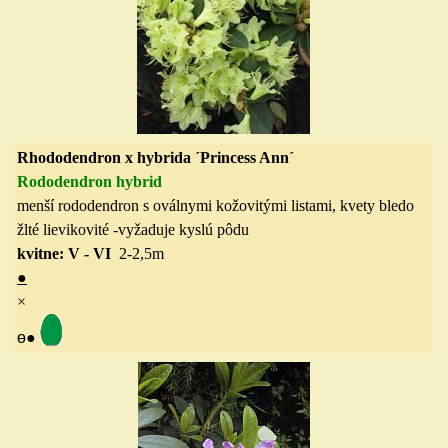
Rhododendron x hybrida ´Princess Ann´
Rododendron hybrid
menší rododendron s oválnymi kožovitými listami, kvety bledo
žlté lievikovité
-vyžaduje kyslú pôdu
kvitne: V - VI
2-2,5
m
●
×
ө
●