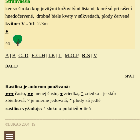
Stranvaesia
ker
so široko kopijovitými kožovitými
listami, ktoré sú pri rašení
hnedočervené, drobné biele kvety v súkvetiach, plody červené
kvitne: V - VI
2-3m
●
◦
ө
A
|
B
|
C- D
|
E-G-H
|
I-K
|
L
|
M-O-P
|
R-S
|
V
ĎALEJ
SPÄŤ
Rastlina je autorom používaná:
●●●
často,
●●
menej často,
●
zriedka
,
″
zriedka - je skôr
zbierková, × je mierne jedovatá,
*
plody sú jedlé
◦
rastlina vyžaduje:
slnko ө polotieň ● tieň
___________________________________________
©LUKAS 20
04- 19
Preskočiť menu