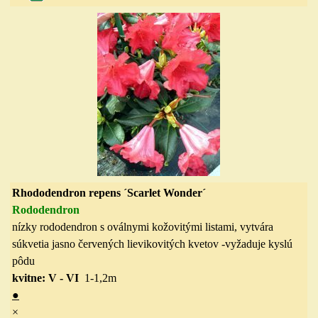
Rhododendron repens ´Scarlet Wonder´
Rododendron
nízky rododendron s oválnymi kožovitými listami, vytvára
súkvetia jasno červených lievikovitých kvetov -vyžaduje kyslú
pôdu
kvitne: V - V
I
1-1,2m
●
×