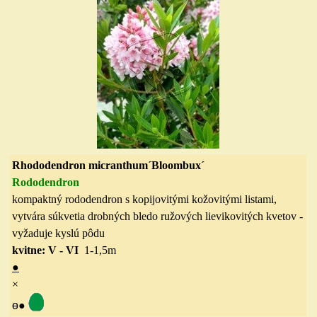
Rhododendron micranthum´Bloombux´
Rododendron
kompaktný rododendron s kopijovitými kožovitými listami,
vytvára súkvetia drobných bledo ružových lievikovitých kvetov -
vyžaduje kyslú pôdu
kvitne: V - V
I
1-1,5
m
●
×
ө
●