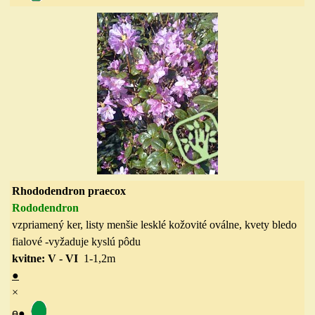
Rhododendron praecox
Rododendron
vzpriamený ker, listy
menšie
lesklé kožovité oválne, kvety bledo
fialové -vyžaduje kyslú pôdu
kvitne: V - VI
1-1,2m
●
×
ө
●