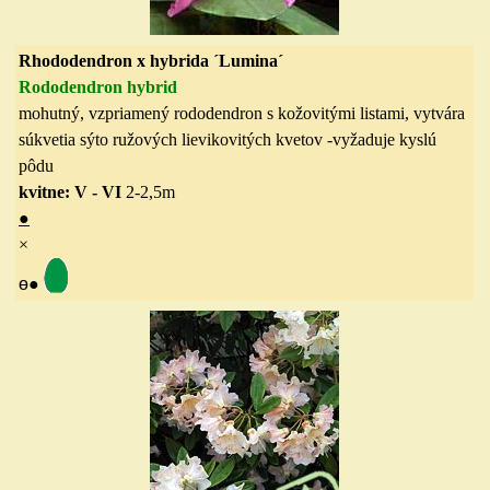
Rhododendron x hybrida ´Lumina´
Rododendron hybrid
mohutný, vzpriamený rododendron s kožovitými listami, vytvára
súkvetia sýto ružových lievikovitých kvetov -vyžaduje kyslú
pôdu
kvitne: V - VI
2-2,5
m
●
×
ө
●