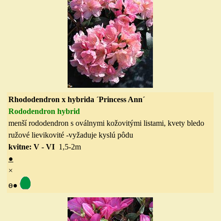
Rhododendron x hybrida ´Princess Ann´
Rododendron hybrid
menší rododendron s oválnymi kožovitými listami, kvety bledo
ružové lievikovité
-vyžaduje kyslú pôdu
kvitne: V - VI
1,5-2
m
●
×
ө
●