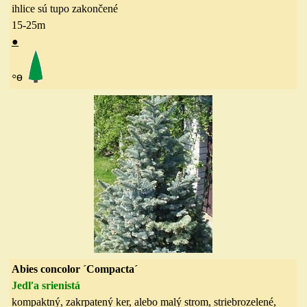
ihlice sú tupo zakončené
15-25
m
●
◦
ө
Abies concolor ´Compacta´
Jedľa srienistá
kompaktný, zakrpatený ker, alebo malý strom, striebrozelené,