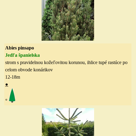
Abies pinsapo
Jedľa španielska
strom s pravidelnou kožeľovitou korunou, ihlice tupé rastúce po
celom obvode konárikov
12-18
m
●
◦