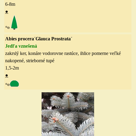
6-8
m
●
◦
ө
Abies procera´Glauca Prostrata´
Jedľa vznešená
zakrslý ker
, konáre vodorovne rastúce,
ihlice
pomerne veľké
nakopené, strieborné tupé
1,5-2
m
●
◦
ө