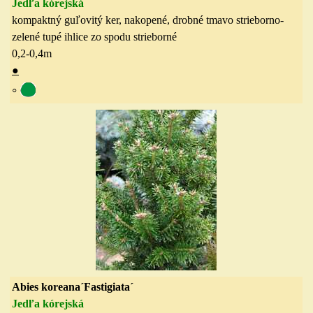
Jedľa kórejská
kompaktný guľovitý ker, nakopené, drobné tmavo strieborno-
zelené tupé ihlice zo spodu strieborné
0,2-0,4
m
●
◦
Abies koreana´Fastigiata´
Jedľa kórejská