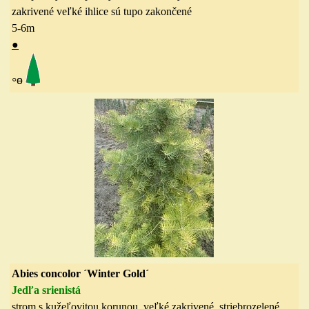
zakrivené veľké ihlice sú tupo zakončené
5-6
m
●
◦
ө
Abies concolor ´Winter Gold´
Jedľa srienistá
strom s kužeľovitou korunou, veľké zakrivené, striebrozelené