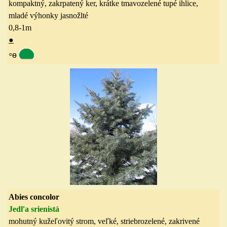
kompaktný, zakrpatený ker, krátke tmavozelené tupé ihlice,
mladé výhonky jasnožlté
0,8-1
m
●
◦
ө
Abies concolor
Jedľa srienistá
mohutný kužeľovitý strom, veľké, striebrozelené, zakrivené