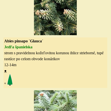
Abies pinsapo ´Glauca´
Jedľa španielska
strom s pravidelnou kožeľovitou korunou ihlice strieborné, tupé
rastúce po celom obvode konárikov
12-14
m
●
◦