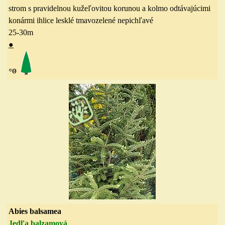
strom s pravidelnou kužeľovitou korunou a kolmo odtávajúcimi
konármi ihlice lesklé tmavozelené nepichľavé
25-30
m
●
◦
ө
Abies balsamea
Jedľa balzamová