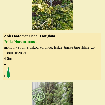
Abies nordmanniana ´Fastigiata´
Jedľa Nordmannova
mohutný strom s úzkou korunou, lesklé, tmavé tupé ihlice, zo
spodu strieborné
4-6
m
●
◦