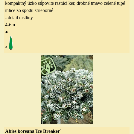
kompaktný úzko stĺpovite rastúci ker, drobné tmavo zelené tupé
ihlice zo spodu strieborné
- detail rastliny
4-6
m
●
◦
Abies koreana´Ice Breaker´