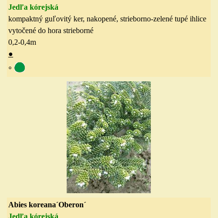
Jedľa kórejská
kompaktný guľovitý ker, nakopené, strieborno-zelené tupé ihlice
vytočené do hora strieborné
0,2-0,4
m
●
◦
Abies koreana´Oberon´
Jedľa kórejská