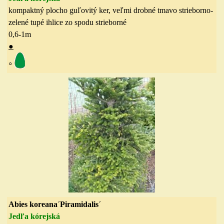
kompaktný plocho guľovitý ker, veľmi drobné tmavo strieborno-
zelené tupé ihlice zo spodu strieborné
0,6-1
m
●
◦
Abies koreana´Piramidalis´
Jedľa kórejská