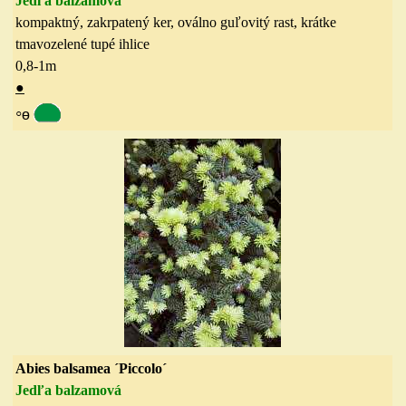
Jedľa balzamová
kompaktný, zakrpatený ker, oválno guľovitý rast, krátke
tmavozelené tupé ihlice
0,8-1
m
●
◦
ө
Abies balsamea ´Piccolo´
Jedľa balzamová