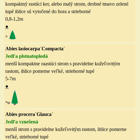
kompaktný rastúci ker, alebo malý strom, drobné tmavo zelené
tupé ihlice sú vytočené do hora a strieborné
0,8-1,2
m
●
◦
Abies lasiocarpa´Compacta´
Jedľa plstnatoplodá
menší kompaktne raastúci strom s pravidelne kužeľovitým
rastom
,
ihlice
pomerne veľké
, strieborné tupé
5-7
m
●
◦
ө
Abies procera´Glauca´
Jedľa vznešená
menší strom s pravidelne kužeľovitým rastom
,
ihlice
pomerne
veľké
, strieborné tupé