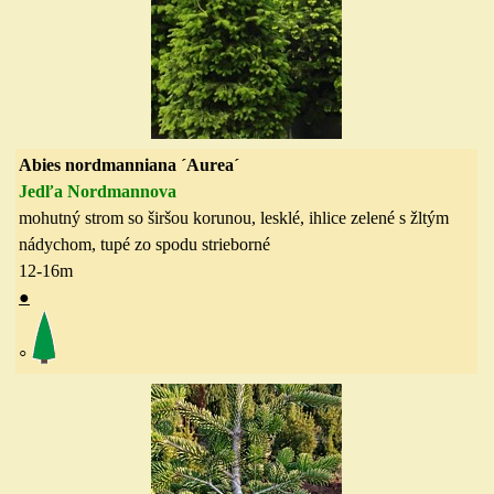
Abies nordmanniana ´Aurea´
Jedľa Nordmannova
mohutný strom so širšou korunou, lesklé, ihlice zelené s žltým
nádychom, tupé zo spodu strieborné
12-16
m
●
◦