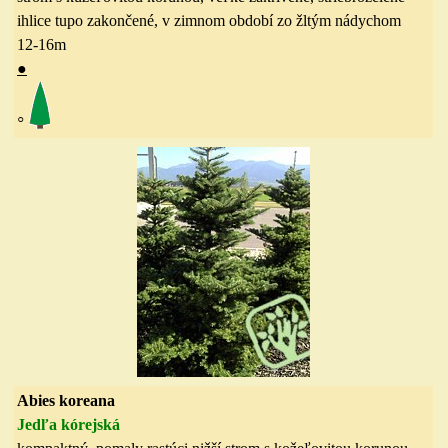
ihlice tupo zakončené, v zimnom období zo žltým nádychom
12-16
m
●
◦
Abies koreana
Jedľa kórejská