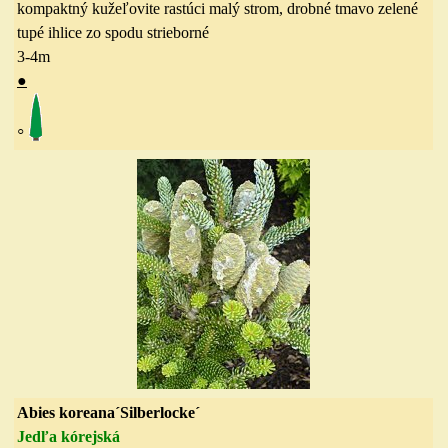
kompaktný kužeľovite rastúci malý strom, drobné tmavo zelené
tupé ihlice zo spodu strieborné
3-4
m
●
◦
Abies koreana´Silberlocke´
Jedľa kórejská