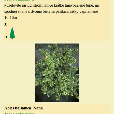
kuželovite rastúci strom,
ihlice
krátke tmavozelené tupé, na
spodnej strane s dvoma bielymi pásikmi, šišky vzpriamené
10-16
m
●
◦
ө
Abies balsamea ´Nana´