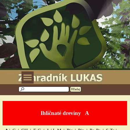
Prejsť na obsah
Preskočiť menu
Hľadaj
Ihličnaté drevi
ny
A