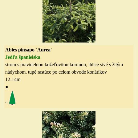
Abies pinsapo ´Aurea´
Jedľa španielska
strom s pravidelnou kožeľovitou korunou, ihlice sivé s žltým
nádychom, tupé rastúce po celom obvode konárikov
12-14
m
●
◦