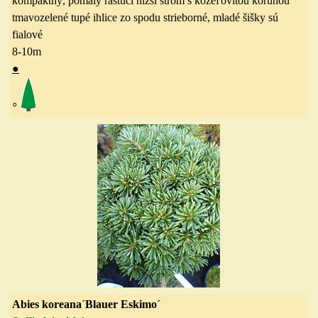
kompaktný, pomaly rastúci nižší strom s kožeľovitou korunou
tmavozelené tupé ihlice zo spodu strieborné, mladé šišky sú
fialové
8-10
m
●
◦
Abies koreana´Blauer Eskimo´