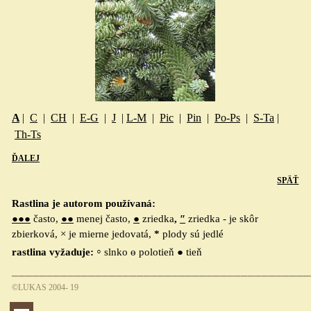
A
|
C
|
CH
|
E-G
|
J
|
L-M
|
Pic
|
Pin
|
Po-Ps
|
S-Ta
|
Th-Ts
ĎALEJ
SPÄŤ
Rastlina je autorom používaná:
●●●
často,
●●
menej často,
●
zriedka
,
″
zriedka - je skôr
zbierková, × je mierne jedovatá,
*
plody sú jedlé
◦
rastlina vyžaduje:
slnko ө polotieň ● tieň
___________________________________________
©LUKAS 20
04- 19
Preskočiť menu