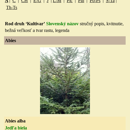
A
|
C
|
CH
|
E-G
|
J
|
L-M
|
Pic
|
Pin
|
Po-Ps
|
S-Ta
|
Th-Ts
Rod druh ‘Kultivar’
Slovenský názov
stručný popis, kvitnuti
e,
bežná veľkosť a tvar rastu, legenda
Abies
Abies alba
Jedľa biela