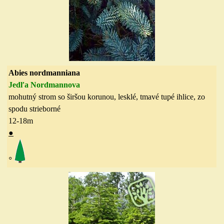
Abies nordmanniana
Jedľa Nordmannova
mohutný strom so širšou korunou, lesklé, tmavé tupé ihlice, zo
spodu strieborné
12-18
m
●
◦