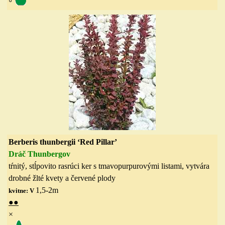
◦
Berberis thunbergii ‘Red Pillar’
Dráč Thunbergov
tŕnitý, stĺpovito rasrúci ker s tmavopurpurovými listami, vytvára
drobné žlté kvety a červené plody
1,5-2
m
kvitne: V
●●
×