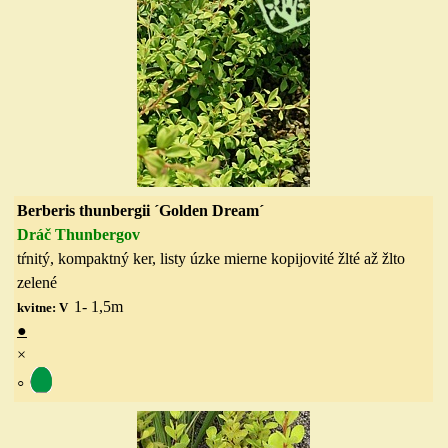
Berberis thunbergii ´Golden Dream´
Dráč Thunbergov
tŕnitý, kompaktný ker, listy úzke mierne kopijovité žlté až žlto
zelené
1- 1,5
m
kvitne: V
●
×
◦