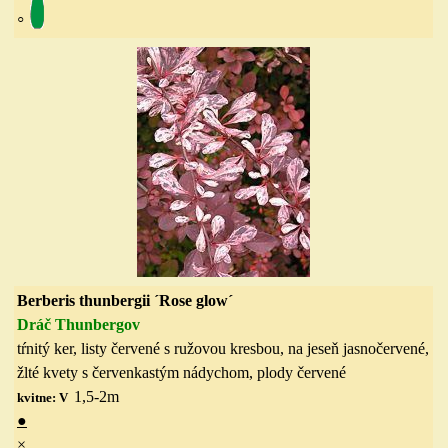
◦
Berberis thunbergii ´Rose glow´
Dráč Thunbergov
tŕnitý ker, listy červené s ružovou kresbou, na jeseň jasnočervené
,
žlté kvety s červenkastým nádychom
, p
lody
červené
1,5-2
m
kvitne: V
●
×