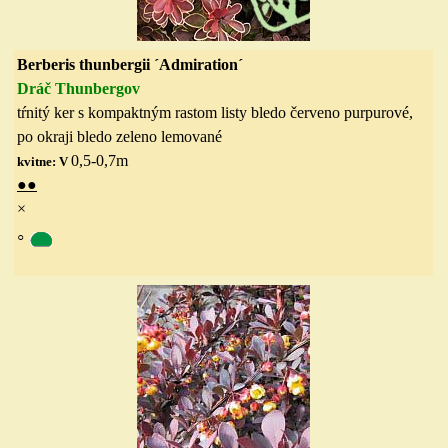
Berberis thunbergii ´Admiration´
Dráč Thunbergov
tŕnitý ker s kompaktným rastom listy bledo
červeno purpurové,
po okraji bledo zeleno lemované
0,5-0,7
m
kvitne: V
●
●
×
◦