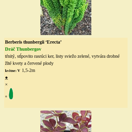
Berberis thunbergii ‘Erecta’
Dráč Thunbergov
tŕnitý, stĺpovito rasrúci ker, listy sviežo zelené, vytvára drobné
žlté kvety a červené plody
1,5-2
m
kvitne: V
●
×
◦