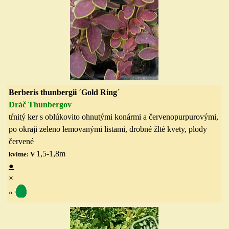
Berberis thunbergii ´Gold Ring´
Dráč Thunbergov
tŕnitý ker s oblúkovito ohnutými konármi a červenopurpurovými,
po okraji zeleno lemovanými listami, drobné žlté kvety, plody
červené
1,5-1,8
m
kvitne: V
●
×
◦