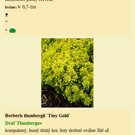
0,7-1
m
kvitne: V
●
×
◦
Berberis thunbergii ´Tiny Gold´
Dráč Thunbergov
kompaktný, hustý tŕnitý ker, listy drobné oválne
žlté až