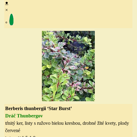
●
×
◦
Berberis thunbergii ‘Star Burst’
Dráč Thunbergov
tŕnitý ker, listy s ružovo bielou kresbou, drobné žlté kvety, plody
červené