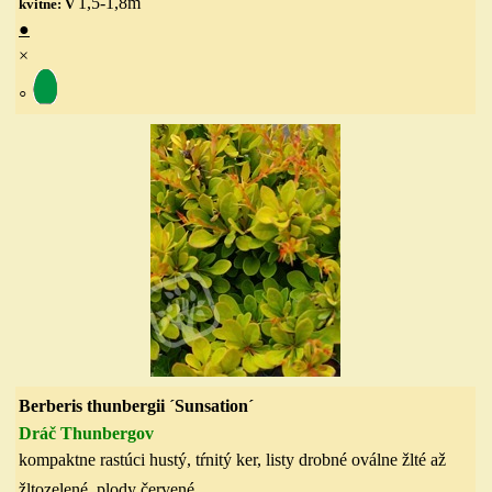
1,5-1,8
m
kvitne: V
●
×
◦
Berberis thunbergii ´Sunsation´
Dráč Thunbergov
kompaktne rastúci hustý, tŕnitý ker, listy drobné oválne
žlté až
žltozelené
, plody červené