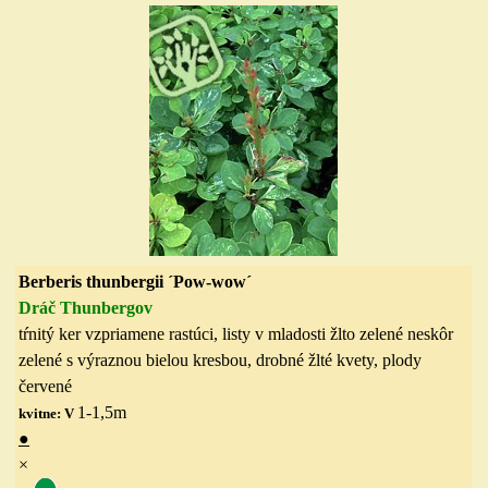
Berberis thunbergii ´Pow-wow´
Dráč Thunbergov
tŕnitý ker vzpriamene rastúci, listy v mladosti žlto zelené neskôr
zelené s výraznou bielou kresbou, drobné žlté kvety, plody
červené
1-1,5
m
kvitne: V
●
×