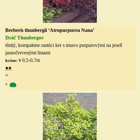
Berberis thunbergii ‘Atropurpurea Nana’
Dráč Thunbergov
tŕnitý, kompaktne rastúci ker s
tmavo
purpurovými na jeseň
jasnočervenými listami
0,5-0,7
m
kvitne: V
●
●
×
◦