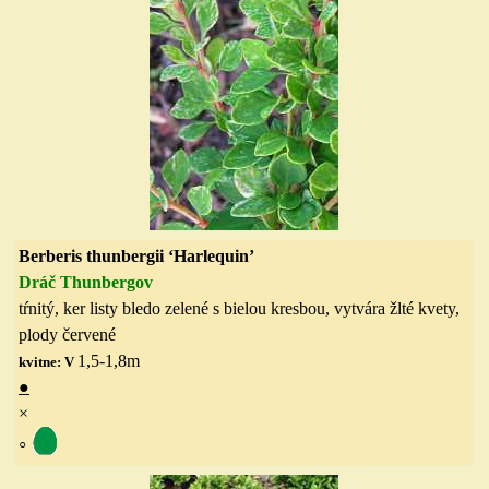
Berberis thunbergii ‘Harlequin’
Dráč Thunbergov
tŕnitý, ker listy bledo zelené s bielou kresbou, vytvára žlté kvety,
plody červené
1,5-1,8
m
kvitne: V
●
×
◦