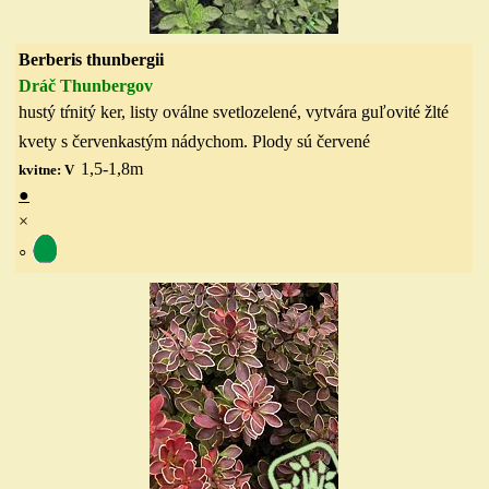
Berberis thunbergii
Dráč Thunbergov
hustý tŕnitý ker, listy oválne svetlozelené, vytvára guľovité žlté
kvety s červenkastým nádychom. Plody sú červené
1,5-1,8
m
kvitne: V
●
×
◦