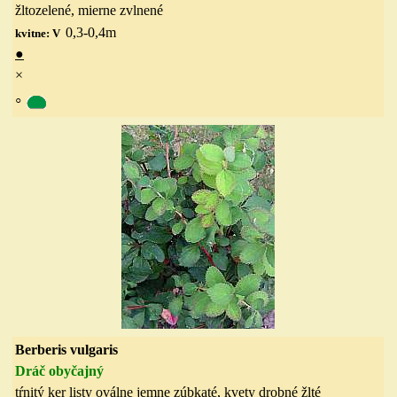
žltozelené
,
mierne zvlnené
0,3-0,4
m
kvitne: V
●
×
◦
Berberis vulgaris
Dráč obyčajný
tŕnitý ker
listy oválne
jemne zúbkat
é,
kvety drobné žlté