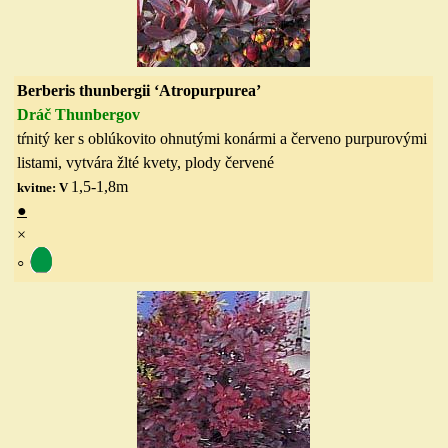
Berberis thunbergii ‘Atropurpurea’
Dráč Thunbergov
tŕnitý ker s oblúkovito ohnutými konármi a červeno purpurovými
listami, vytvára žlté kvety, plody červené
1,5-1,8
m
kvitne: V
●
×
◦