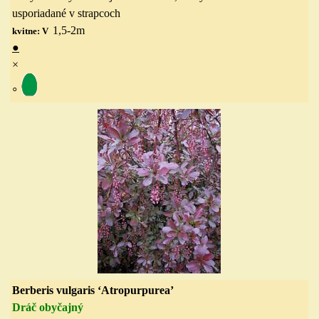
usporiadané v strapcoch
1,5-2
m
kvitne: V
●
×
◦
Berberis vulgaris ‘Atropurpurea’
Dráč obyčajný