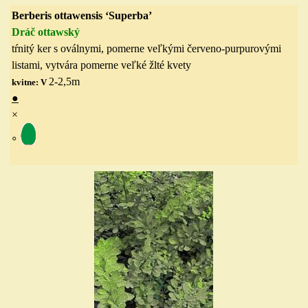
Berberis ottawensis ‘Superba’
Dráč ottawský
tŕnitý ker s oválnymi, pomerne veľkými červeno-purpurovými
listami, vytvára pomerne veľké žlté kvety
2-2,5
m
kvitne: V
●
×
◦