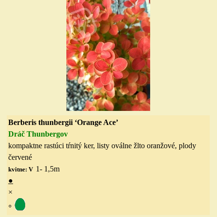
Berberis thunbergii ‘Orange Ace’
Dráč Thunbergov
kompaktn
e rastúci
tŕnitý ker, listy oválne žlto
oranžové, plody
červené
1- 1,5
m
kvitne: V
●
×
◦