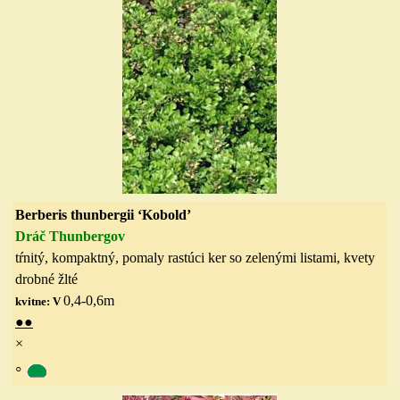
Berberis thunbergii ‘Kobold’
Dráč Thunbergov
tŕnitý,
kompaktný,
pomaly rastúci ker so zelenými listami, kvety
drobné žlté
0,4-0,6
m
kvitne:
V
●●
×
◦