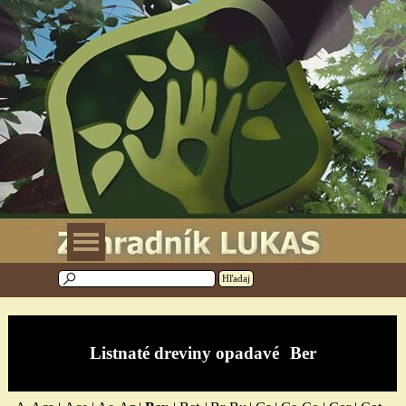
Prejsť na obsah
Preskočiť menu
Hľadaj
Listnaté drevi
ny opadavé
Ber