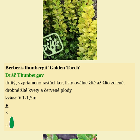
Berberis thunbergii ´Golden Torch´
Dráč Thunbergov
tŕnitý, vzpriameno rastúci ker, listy oválne žlté až žlto zelené,
drobné žlté kvety a červené plody
1-1,5
m
kvitne: V
●
×
◦