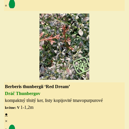
◦
Berberis thunbergii ‘Red Dream’
Dráč Thunbergov
kompaktný tŕnitý ker, listy kopijovité tmavopurpurové
1-1,2
m
kvitne: V
●
×