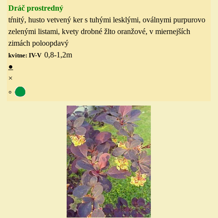
Dráč prostredný
tŕnitý, hust
o vetvený
ker s
tuhými
lesklými, oválnymi purpurovo
zelenými listami, kvety drobné žlto oranžové
, v miernejších
zimách poloopdavý
0,8-1,2
m
kvitne: IV-V
●
×
◦