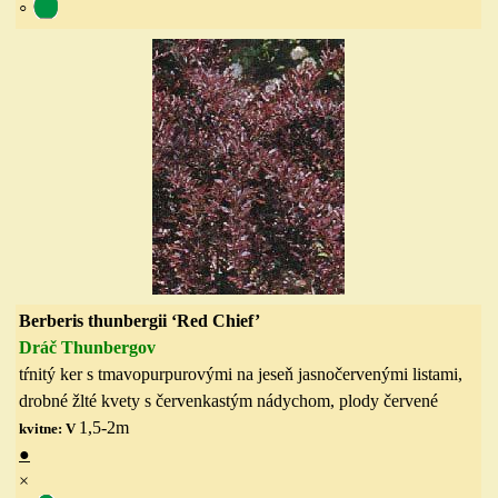
◦
Berberis thunbergii ‘Red Chief’
Dráč Thunbergov
tŕnitý ker s tmavopurpurovými na jeseň jasnočervenými listami,
drobné žlté kvety s červenkastým nádychom
, p
lody červené
1,5-2
m
kvitne: V
●
×