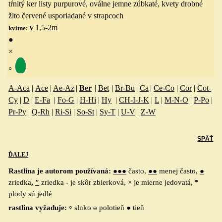
tŕnitý ker
listy
purpurov
é,
oválne
jemne zúbkat
é,
kvety drobné
žlt
o červené
usporiadané v strapcoch
1,5-2
m
kvitne: V
●
×
◦
A-Aca
|
Ace
|
Ae-Az
|
Ber
|
Bet
|
Br-Bu
|
Ca
|
Ce-Co
|
Cor
|
Cot-
Cy
|
D
|
E-Fa
|
Fo-G
|
H-Hi
|
Hy
|
CH-I-J-K
|
L
|
M-N-O
|
P-Po
|
Pr-Py
|
Q-Rh
|
Ri-Si
|
So-St
|
Sy-T
|
U-V
|
Z-W
SPÄŤ
ĎALEJ
Rastlina je autorom používaná:
●●●
často,
●●
menej často,
●
zriedka
,
″
zriedka - je skôr zbierková, × je mierne jedovatá,
*
plody sú jedlé
◦
rastlina vyžaduje:
slnko ө polotieň ● tieň
___________________________________________