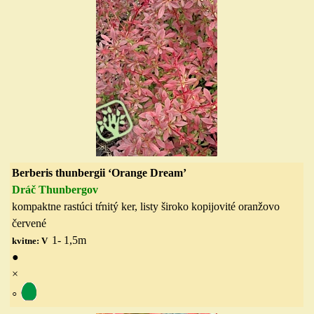
Berberis thunbergii ‘Orange Dream’
Dráč Thunbergov
kompaktn
e rastúci
tŕnitý ker, listy
široko
kopijovité oranžovo
červené
1- 1,5
m
kvitne: V
●
×
◦