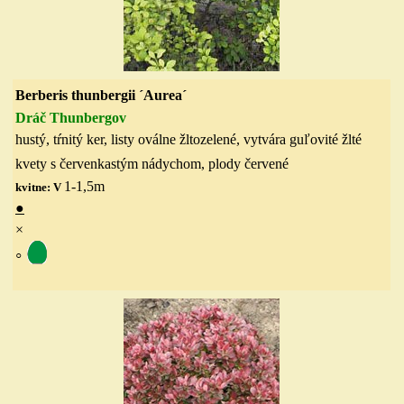
Berberis thunbergii ´Aurea´
Dráč Thunbergov
hustý, tŕnitý ker, listy oválne žltozelené, vytvára guľovité žlté
kvety s červenkastým nádychom
, p
lody červené
1-1,5
m
kvitne: V
●
×
◦