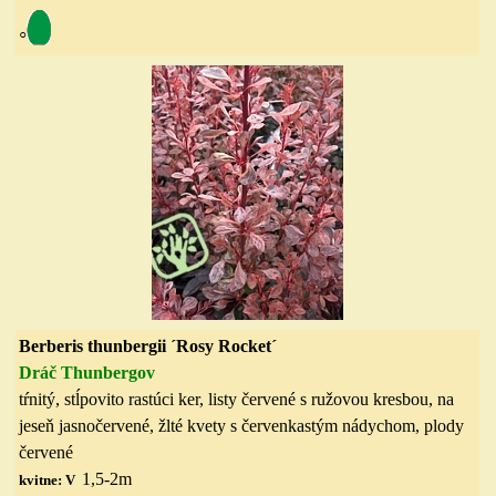
◦
Berberis thunbergii ´Ros
y Rocket
´
Dráč Thunbergov
tŕnitý
, stĺpovito rastúci
ker, listy červené s ružovou kresbou, na
jeseň jasnočervené
,
žlté kvety s červenkastým nádychom
, p
lody
červené
1,5-2
m
kvitne: V