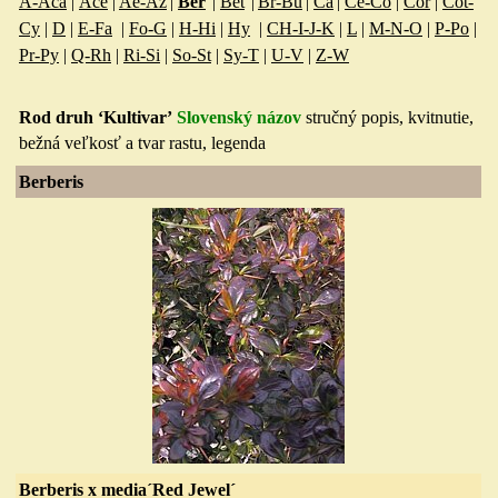
A-Aca
|
Ace
|
Ae-Az
|
Ber
|
Bet
|
Br-Bu
|
Ca
|
Ce-Co
|
Cor
|
Cot-
Cy
|
D
|
E-Fa
|
Fo-G
|
H-Hi
|
Hy
|
CH-I-J-K
|
L
|
M-N-O
|
P-Po
|
Pr-Py
|
Q-Rh
|
Ri-Si
|
So-St
|
Sy-T
|
U-V
|
Z-W
Rod druh ‘Kultivar’
Slovenský názov
stručný popis, kvitnuti
e,
bežná veľkosť a tvar rastu, legenda
Berberis
Berberis x media´Red Jewel´