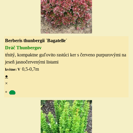
Berberis thunbergii ´Bagatelle´
Dráč Thunbergov
tŕnitý,
kompaktne
guľovito rastúci ker s červeno purpurovými na
jeseň jasnočervenými listami
0,5-0,7
m
kvitne: V
●
×
◦