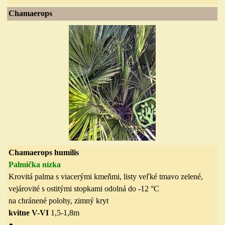
Ch
amaerops
Ch
amaerops humilis
Palmička nízka
Krovitá palma s viacerými kmeňmi, listy veľké tmavo zelené,
vejárovité s ostitými stopkami odolná do
-12 °C
na chránené polohy, zimný kryt
kvitne V-VI
1,5-1,8m
●