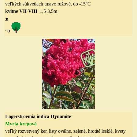
veľkých súkvetiach tmavo ružové,
do
-15
°C
kvitne VII-VIII
1,5-3,5
m
●
◦
ө
Lagerstroemia indica´Dynamite´
Myrta krepová
veľký rozvetvený ker, listy oválne, zelené, hrotité lesklé, kvety