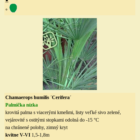
◦
Ch
amaerops humilis ´Cerifera´
Palmička nízka
krovitá palma s viacerými kmeňmi, listy veľké sivo zelené,
vejárovité s ostitými stopkami odolná do
-15 °C
na chránené polohy, zimný kryt
kvitne V-VI
1,5-1,8m