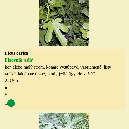
Ficus carica
Figovník jedlý
ker, alebo malý strom, konáre vystúpavé, vzpriamené, listy
veľké, laločnaté drsné, plody jedlé figy, do -15 °C
2-3,5
m
●
*
◦