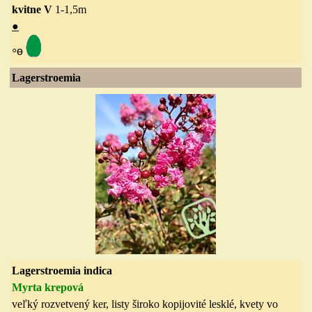
kvitne V
1-1,5
m
●
◦
ө
Lagerstroemia
Lagerstroemia indica
Myrta krepová
veľký rozvetvený ker, listy široko kopijovité lesklé, kvety vo