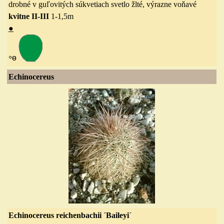
drobné v guľovitých súkvetiach svetlo žlté, výrazne voňavé
kvitne II-III
1-1,5
m
●
◦
ө
Echinocereus
Echinocereus reichenbachii ´Baileyi´