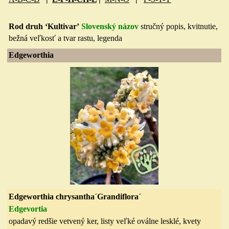
Rod druh ‘Kultivar’
Slovenský názov
stručný popis, kvitnuti
e,
bežná veľkosť a tvar rastu, legenda
Edgeworthia
Edgeworthia chrysantha´Grandiflora´
Edgevortia
opadavý redšie vetvený ker, listy veľké oválne lesklé, kvety