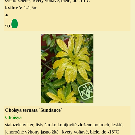
svetlo zelené, kvety voňavé, biele,
do
-15
°C
kvitne V
1-1,5
m
●
◦
ө
Choisya ternata ´Sundance´
Choisy
a
stálozelený ker, listy široko kopijovité zložené po troch, lesklé,
jenoročné výhony jasno žlté, kvety voňavé, biele
, do
-15
°C