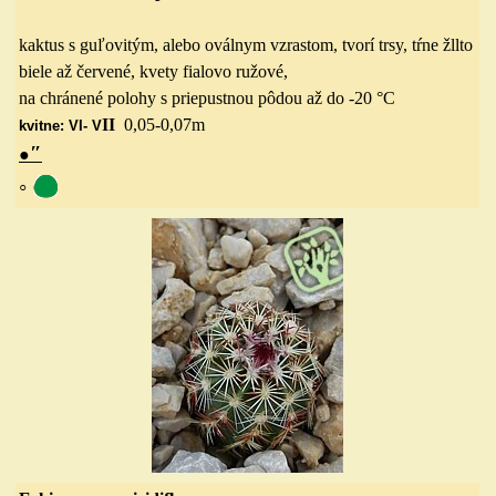
kaktus s guľovitým, alebo oválnym vzrastom, tvorí trsy, tŕne žllto
biele až červené, kvety fialovo ružové,
na chránené polohy s priepustnou pôdou až do -20 °C
II
0,05-0,07
m
kvitne: VI- V
″
●
◦