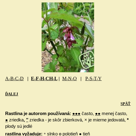
A-B-C-D
|
E-F-H-CH-L
|
M-N-O
|
P-S-T-Y
ĎALEJ
SPÄŤ
Rastlina je autorom používaná:
●●●
často,
●●
menej často,
●
zriedka
,
″
zriedka - je skôr zbierková, × je mierne jedovatá,
*
plody sú jedlé
◦
rastlina vyžaduje:
slnko ө polotieň ● tieň