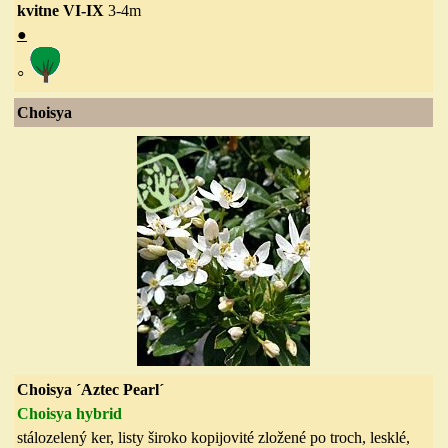
kvitne VI-IX
3-4m
●
◦
Choisya
Choisya ´Aztec Pearl´
Choisy
a hybrid
stálozelený ker, listy široko kopijovité zložené po troch, lesklé,