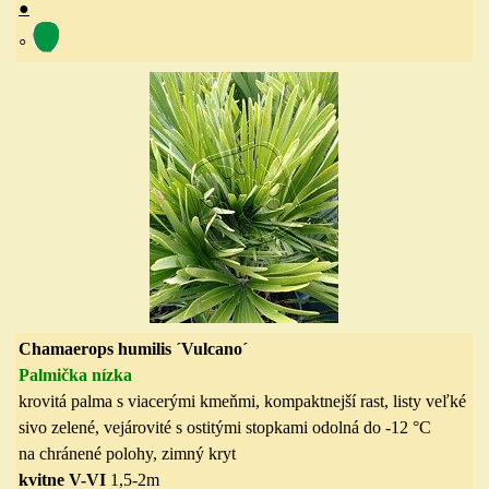
●
◦
Ch
amaerops humilis ´Vulcano´
Palmička nízka
krovitá palma s viacerými kmeňmi, kompaktnejší rast, listy veľké
sivo zelené, vejárovité s ostitými stopkami odolná do
-12 °C
na chránené polohy, zimný kryt
kvitne V-VI
1,5-2m