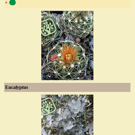
◦
Eucalyptus