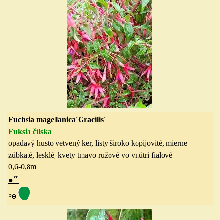
Fuchsia magellanica´Gracilis´
Fuksia čílska
opadavý husto vetvený ker, listy široko kopijovité, mierne
zúbkaté, lesklé, kvety tmavo ružové
vo vnútri fialové
0,6-0,8
m
″
●
◦
ө