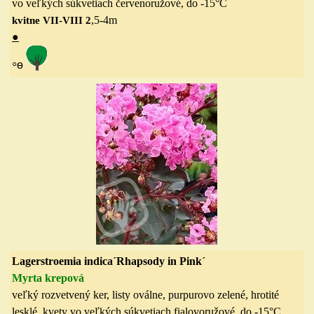
vo veľkých súkvetiach červenoružové,
do
-15
°C
,5-4
m
kvitne VII-VIII 2
●
◦
ө
Lagerstroemia indica´Rhapsody in Pink´
Myrta krepová
veľký rozvetvený ker, listy oválne, purpurovo zelené, hrotité
lesklé, kvety vo veľkých súkvetiach fialovoružové,
do
-15
°C