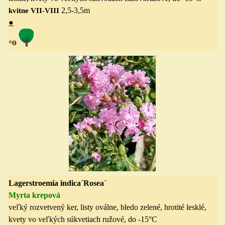
2,5-3,5
m
kvitne VII-VIII
●
◦
ө
Lagerstroemia indica´Rosea´
Myrta krepová
veľký rozvetvený ker, listy oválne, bledo zelené, hrotité lesklé,
kvety vo veľkých súkvetiach ružové,
do
-15
°C