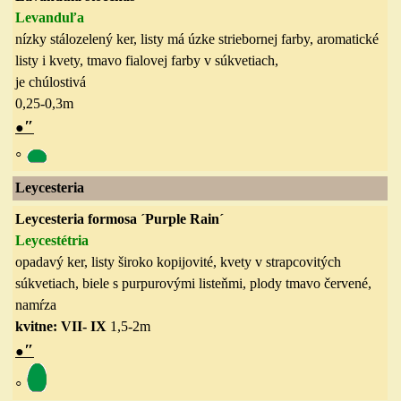
Levanduľa
nízky
stálozelený
ker, listy má úzke striebornej farby, aromatické
listy i kvety, tmavo fialovej farby v súkvetiach,
je chúlostivá
0,25-0,3
m
″
●
◦
Leycesteria
Leycesteria formosa ´Purple Rain´
Leycestétria
opadavý ker, listy široko kopijovité, kvety v strapcovitých
súkvetiach, biele s purpurovými listeňmi, plody tmavo červené,
namŕza
kvitne: VII- IX
1,5-2
m
″
●
◦