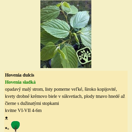
Hovenia dulcis
Hovenia sladká
opadavý malý strom, listy pomerne veľké, široko kopijovité,
kvety drobné krémovo biele v súkvetiach, plody tmavo hnedé až
čierne s dužinatými stopkami
kvitne VI-VII
4-6
m
●
◦
*