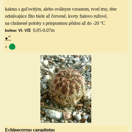
kaktus s guľovitým, alebo oválnym vzrastom, tvorí trsy, tŕne
odstávajúce žlto biele až červené, kvety fialovo ružové,
na chránené polohy s priepustnou pôdou až do -20 °C
II
0,05-0,07
m
kvitne: VI- V
″
●
◦
Echinocereus caespitotus