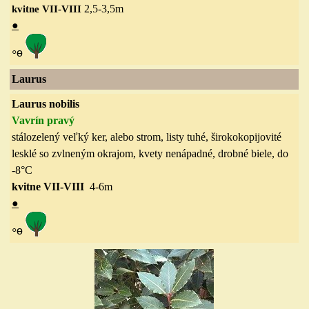
2,5-3,5
m
kvitne VII-VIII
●
◦
ө
Laurus
Laurus nobilis
Vavrín pravý
stálozelený veľký ker, alebo strom, listy tuhé, širokokopijovité
lesklé so zvlneným okrajom, kvety nenápadné, drobné biele,
do
-8
°C
kvitne VII-VIII
4-6
m
●
◦
ө