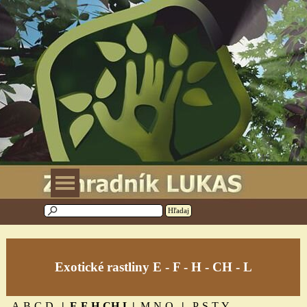
Prejsť na obsah
Preskočiť menu
Hľadaj
Exotické rastliny
E - F - H - CH - L
A-B-C-D
|
E-F-H-CH-L
|
M-N-O
|
P-S-T-Y