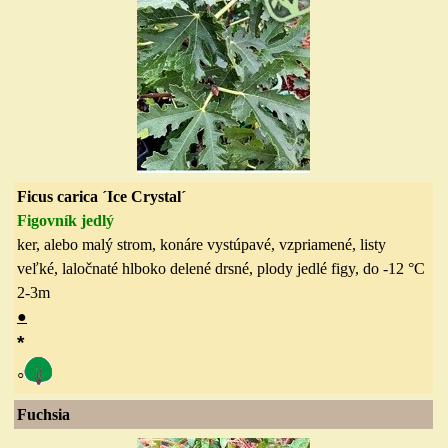
Ficus carica
´Ice Crystal´
Figovník jedlý
ker, alebo malý strom, konáre vystúpavé, vzpriamené, listy
veľké, laločnaté
hlboko delené
drsné, plody jedlé figy, do -12 °C
2-3
m
●
*
◦
Fuchsia