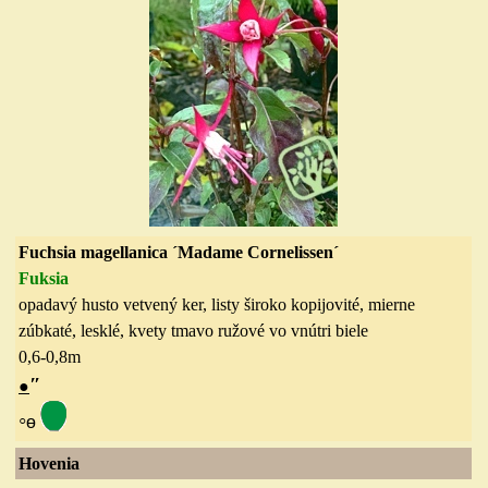
Fuchsia magellanica
´
Madame Cornelissen
´
Fuksia
opadavý husto vetvený ker, listy široko kopijovité, mierne
zúbkaté, lesklé, kvety tmavo ružové
vo vnútri biele
0,6-0,8
m
″
●
◦
ө
Hovenia