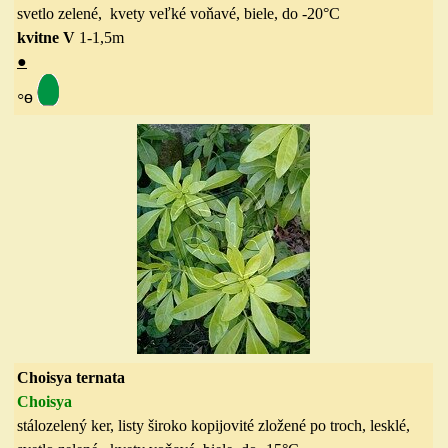
svetlo zelené, kvety veľké voňavé, biele,
do
-20
°C
kvitne V
1-1,5
m
●
◦
ө
Choisya ternata
Choisy
a
stálozelený ker, listy široko kopijovité zložené po troch, lesklé,