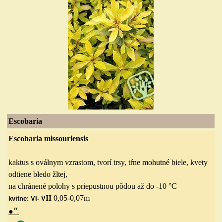
Escobaria
Escobaria missouriensis
kaktus s oválnym vzrastom, tvorí trsy, tŕne mohutné biele, kvety
odtiene bledo žltej,
na chránené polohy s priepustnou pôdou až do -10 °C
II
0,05-0,07
m
kvitne: VI- V
″
●