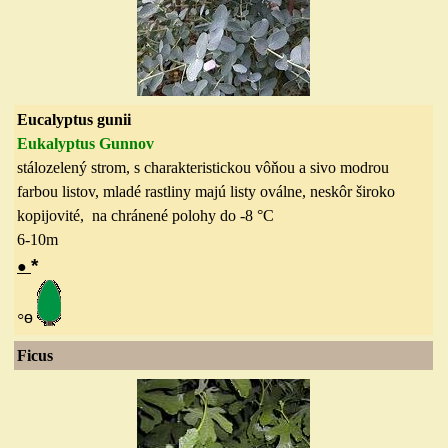
Eucalyptus gunii
Eukalyptus Gunnov
stálozelený strom, s charakteristickou vôňou a sivo modrou
farbou listov, mladé rastliny majú listy oválne, neskôr široko
kopijovité, na chránené polohy do -8 °C
6-10
m
*
●
◦
ө
Ficus