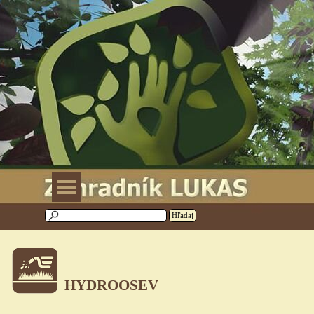
Prejsť na obsah
Preskočiť menu
Hľadaj
HYDROOSEV