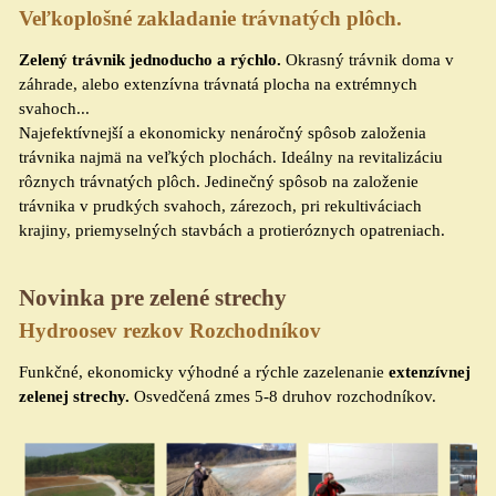
Veľkoplošné zakladanie trávnatých plôch.
Zelený trávnik jednoducho a rýchlo.
Okrasný trávnik doma v
záhrade, alebo extenzívna trávnatá plocha na
extrémnych
svahoch...
Najefektívnejší a ekonomicky nenáročný spôsob založenia
trávnika najmä na veľkých plochách.
Ideálny na revitalizáciu
rôznych trávnatých plôch. Jedinečný spôsob na založenie
trávnika v prudkých svahoch, zárezoch, pri rekultiváciach
krajiny, priemyselných stavbách a
protieróznych opatreniach.
Novinka pre zelené strechy
Hydroosev rezkov Rozchodníkov
Funkčné, ekonomicky výhodné a rýchle zazelenanie
extenzívnej
zelenej strechy.
Osvedčená zmes 5-8 druhov rozchodníkov.