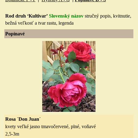
Rod druh ‘Kultivar’
Slovenský názov
stručný popis, kvitnuti
e,
bežná veľkosť a tvar rastu, legenda
Popínavé
Rosa ´Don Juan´
kvety veľké jasno tmavočervené, plné, voňavé
2,5-3
m