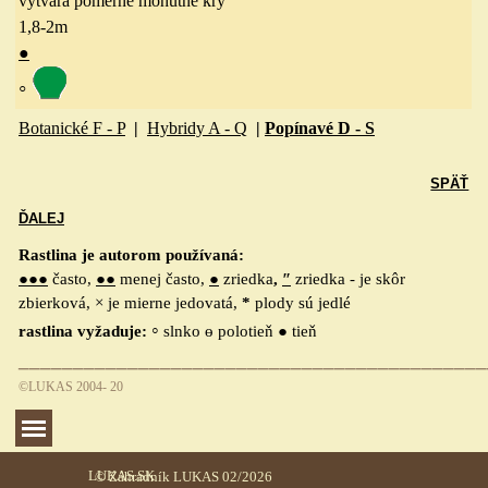
vytvára pomerne mohutné kry
1,8-2
m
●
◦
Botanické F - P
|
Hybridy A - Q
|
Popínavé D - S
SPÄŤ
ĎALEJ
Rastlina je autorom používaná:
●●●
často,
●●
menej často,
●
zriedka
,
″
zriedka - je skôr
zbierková, × je mierne jedovatá,
*
plody sú jedlé
◦
rastlina vyžaduje:
slnko ө polotieň ● tieň
___________________________________________
©LUKAS 20
04- 20
Preskočiť menu
LUKAS.SK
© Záhradník LUKAS 02/2026