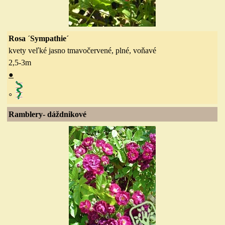
Rosa ´Sympathie´
kvety veľké jasno tmavočervené, plné, voňavé
2,5-3
m
●
◦
Ramblery- dáždnikové