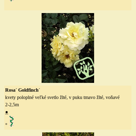
Rosa´ Goldfinch´
kvety poloplné veľké svetlo žlté, v puku tmavo žlté, voňavé
2-2,5
m
●
◦