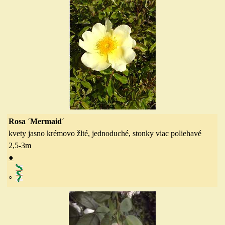
Rosa ´Mermaid´
kvety jasno krémovo žlté, jednoduché, stonky viac poliehavé
2,5-3
m
●
◦