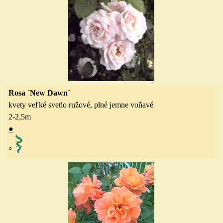
Rosa ´New Dawn´
kvety veľké svetlo ružové, plné
jemne voňavé
2-2,5
m
●
◦