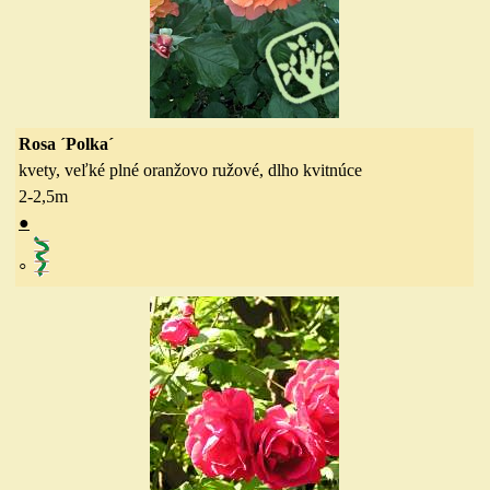
Rosa ´Polka´
kvety, veľké plné oranžovo ružové, dlho kvitnúce
2-2,5
m
●
◦