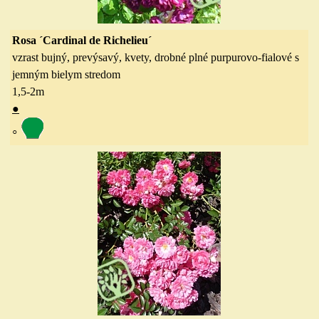
Rosa ´Cardinal de Richelieu´
vzrast bujný, prevýsavý, kvety, drobné plné purpurovo-fialové s
jemným bielym stredom
1,5-2
m
●
◦