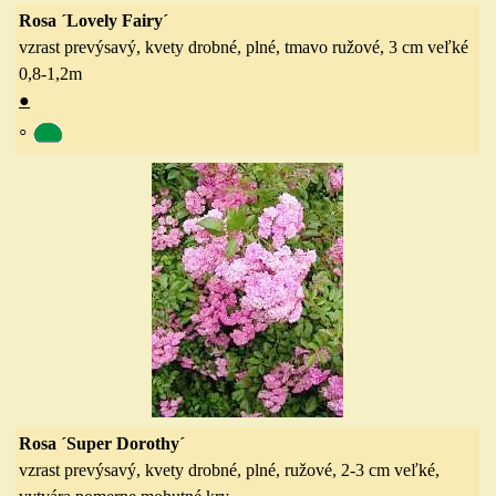
Rosa ´Lovely Fairy´
vzrast prevýsavý, kvety drobné, plné, tmavo ružové, 3 cm veľké
0,8-1,2
m
●
◦
Rosa ´Super Dorothy´
vzrast prevýsavý, kvety drobné, plné, ružové, 2-3 cm veľké,