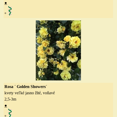
●
◦
Rosa ´ Golden Showers´
kvety veľké jasno žlté, voňavé
2,5-3
m
●
◦