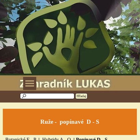
Prejsť na obsah
Preskočiť menu
Hľadaj
Ruže -
popínavé D - S
Botanické F - P
|
Hybridy A - Q
|
Popínavé D - S