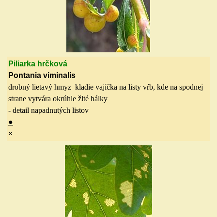
Piliarka hrčková
Pontania viminalis
drobný lietavý hmyz kladie vajíčka na listy vŕb, kde na spodnej
strane vytvára okrúhle žlté hálky
- detail napadnutých listov
●
×