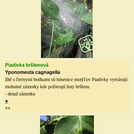
Piadivka bršlenová
Yponomeuta cagnagella
žlté s čiernymi bodkami sú
húsenice motýľov Piadivky vytvárajú
mohutné zámotky kde požierajú listy bršlenu
- detail zámotku
●
×
×