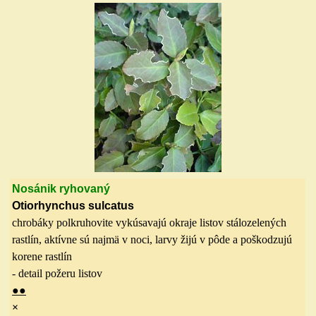
Nosánik ryhovaný
Otiorhynchus sulcatus
chrobáky polkruhovite vykúsavajú okraje listov stálozelených
rastlín, aktívne sú najmä v noci, larvy žijú v pôde a poškodzujú
korene rastlín
- detail požeru listov
●●
×