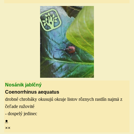
Nosánik jablčný
Coenorrhinus aequatus
drobné chrobáky okusujú okraje listov rôznych rastlín najmä z
čeľade ružovité
- dospelý jedinec
●
××