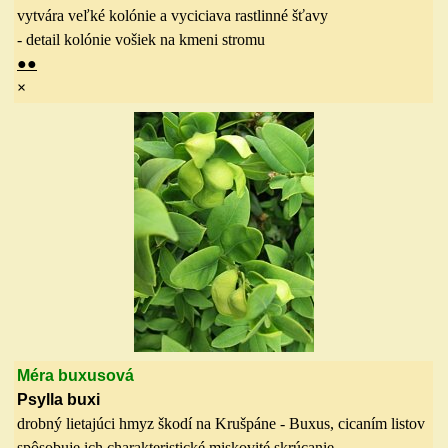
vytvára veľké kolónie a vyciciava rastlinné šťavy
- detail kolónie vošiek na kmeni stromu
●
●
×
Méra buxusová
Psylla buxi
drobný lietajúci hmyz škodí na Krušpáne - Buxus, cicaním listov
spôsobuje ich charakteristické miskovité skrúcanie