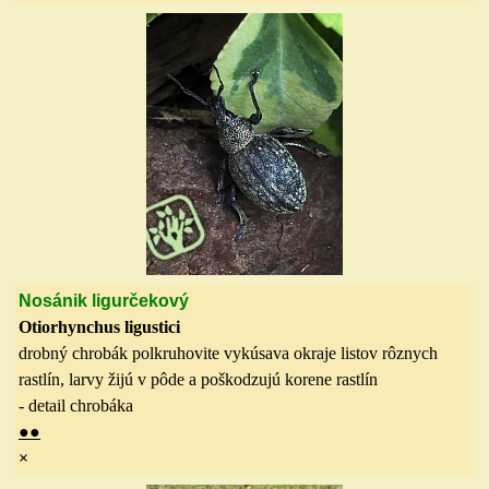
Nosánik ligurčekový
Otiorhynchus ligustici
drobný chrobák polkruhovite vykúsava okraje listov rôznych
rastlín, larvy žijú v pôde a poškodzujú korene rastlín
- detail chrobáka
●
●
×