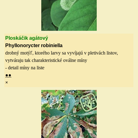
Ploskáčik agátový
Phyllonorycter robiniella
drobný motýľ, ktorého larvy sa vyvíjajú v pletivách listov,
vytváraju tak charakteristické oválne míny
- detail míny na liste
●
●
×