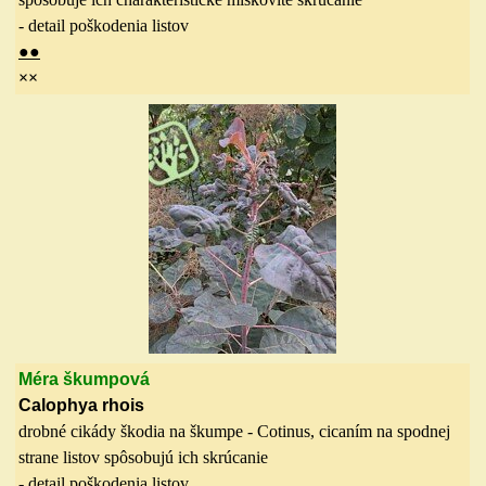
- detail poškodenia listov
●●
××
Méra škumpová
Calophya rhois
drobné cikády škodia na škumpe - Cotinus, cicaním na spodnej
strane listov spôsobujú ich skrúcanie
- detail poškodenia listov