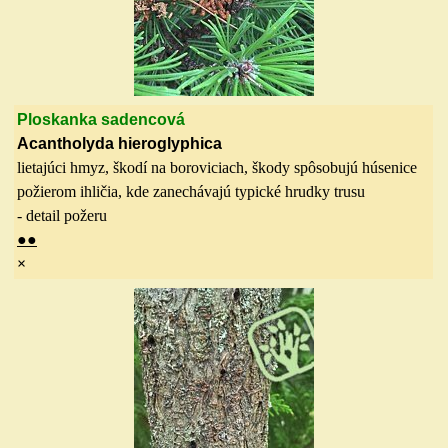
Ploskanka sadencová
Acantholyda hieroglyphica
lietajúci hmyz, škodí na boroviciach, škody spôsobujú húsenice
požierom ihličia, kde zanechávajú typické hrudky trusu
- detail požeru
●
●
×