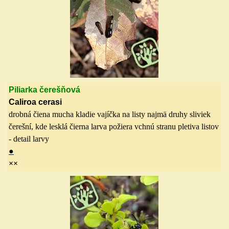
Piliarka čerešňová
Caliroa cerasi
drobná čiena mucha kladie vajíčka na listy najmä druhy sliviek
čerešní, kde lesklá čierna larva požiera vchnú stranu pletiva listov
- detail larvy
●
×
×