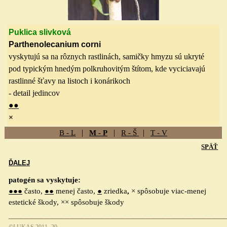
Puklica slivková
Parthenolecanium corn
i
vyskytujú sa na rôznych rastlinách, samičky hmyzu sú ukryté
pod typickým hnedým polkruhovitým štítom, kde vyciciavajú
rastlinné šťavy na listoch i konárikoch
- detail jedincov
●
●
×
|
|
|
B - L
M - P
R - Š
T - V
SPÄŤ
ĎALEJ
patogén sa vyskytuje:
●●●
často,
●●
menej často,
●
zriedka
,
× spôsobuje viac-menej
estetické škody, ×× spôsobuje škody
___________________________________________