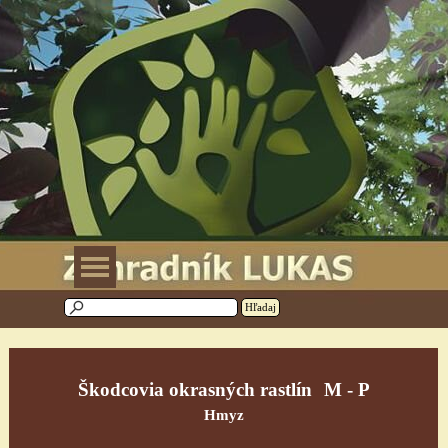
Prejsť na obsah
Preskočiť menu
Hľadaj
Škodcovia okrasných rastlín
M - P
Hmyz