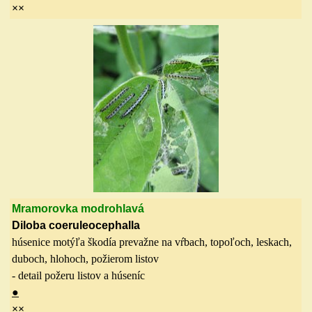
××
Mramorovka modrohlavá
Diloba coeruleocephalla
húsenice motýľa škodía prevažne na vŕbach, topoľoch, leskach,
duboch, hlohoch, požierom listov
- detail požeru listov a húseníc
●
××