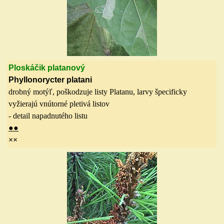
Ploskáčik platanový
Phyllonorycter platani
drobný motýľ, poškodzuje listy Platanu, larvy špecificky
vyžierajú vnútorné pletivá listov
- detail napadnutého listu
●
●
×
×