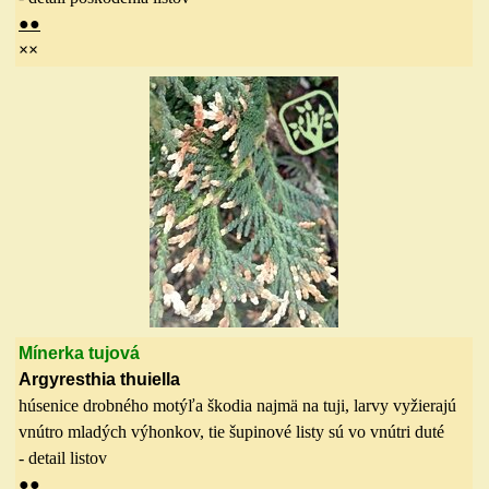
●●
××
M
ínerka tujová
Argyresthia thuiella
húsenice
drobného
motýľa škod
i
a na
jmä na tuji
,
larvy vyžierajú
vnútro mladých výhonkov, tie šupinové listy sú vo vnútri duté
- detail
listov
●●