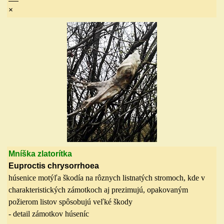
×
Mníška zlatorítka
Euproctis chrysorrhoea
húsenice motýľa škodía na rôznych listnatých stromoch, kde v
charakteristických zámotkoch aj prezimujú, opakovaným
požierom listov spôsobujú veľké škody
- detail zámotkov húseníc