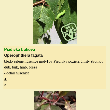
Piadivka buková
Operophthera fagata
bledo zelené húsenice motýľov Piadivky požierajú listy stromov
dub, buk, hrab, breza
- detail húsenice
●
×