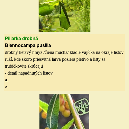
Piliarka drobná
Blennocampa pusilla
drobný lietavý hmyz /čiena mucha/ kladie vajíčka na okraje listov
ruží, kde skoro priesvitná larva požiera pletivo a listy sa
trubičkovite skrúcajú
- detail napadnutých listov
●
×