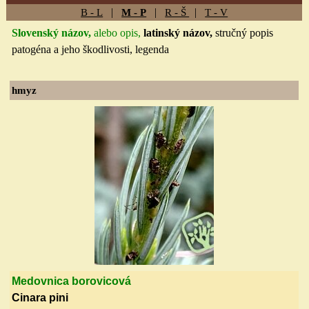
|
|
|
B - L
M - P
R - Š
T - V
Slovenský názov,
alebo opis,
latinský názov,
stručný popis
patogéna a jeho škodlivosti, legenda
hmyz
Medovnica borovicová
Cinara pini