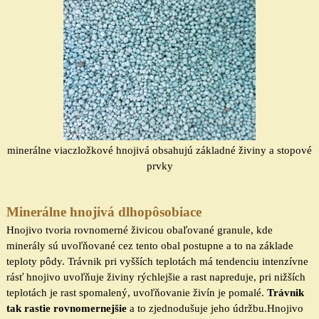
minerálne
viac
zložkové
hnojivá obsahujú základné živiny a stopové
prvky
Minerálne hnojivá dlhopôsobiace
Hnojivo tvoria rovnomerné živicou obaľované granule, kde
minerály sú uvoľňované cez tento obal postupne a to na základe
teploty pôdy. Trávnik pri vyšších teplotách má tendenciu intenzívne
rásť hnojivo uvoľňuje živiny rýchlejšie a rast napreduje, pri nižších
teplotách je rast spomalený, uvoľňovanie živín je pomalé.
Trávnik
tak rastie rovnomernejšie
a to zjednodušuje jeho údržbu.Hnojivo