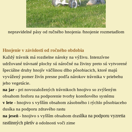
nepravidelné
pásy od ručného hnojenia /
hnojeni
e rozmetadlom
Hnojenie v závislosti od ročného obdobia
Každý trávnik má rozdielne nároky na výživu. Intenzívne
udržované trávnaté plochy sú náročné na živiny preto sú vytvorené
špeciálne druhy hnojív väčšinou dlho pôsobiacich, ktoré majú
vyvážený
pomer živín presne podľa nárokov trávnika v priebehu
jeho vegetácie.
na jar
- pri novozaložených trávnikoch hnojivo so zvýšeným
obsahom fosforu na podporenie tvorby koreňového systému
v lete
- hnojivo s vyšším obsahom zásobného i rýchlo pôsobiaceho
dusíka na podporu zdravého rastu
slíka na podporu vyzretia
na jeseň
- hnojivo s vyšším obsahom dra
rastlinných pletív a
odolnosti voči zime