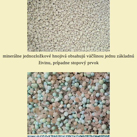
minerálne
jedno
zložkové
hnojivá obsahujú väčšinou jednu základnú
živinu, prípadne stopový prvok