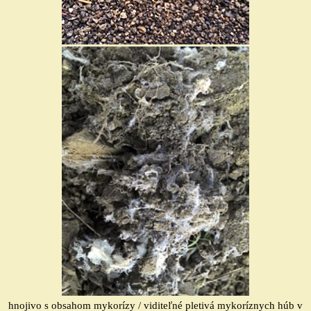
hnojivo s obsahom mykorízy / v
iditeľné pletivá
mykoríznych
húb v