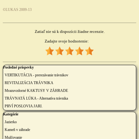
©LUKAS 20
09-13
Zatiaľ nie sú k dispozícii žiadne recenzie.
Zadajte svoje hodnotenie:
1
2
3
4
5
Preskočiť blok Posledné príspevky
Posledné príspevky
VERTIKUTÁCIA - prerezávanie trávnikov
REVITALIZÁCIA TRÁVNIKA
Mrazuvzdorné KAKTUSY V ZÁHRADE
TRÁVNATÁ LÚKA - Alternatíva trávnika
PRVÍ POSLOVIA JARI.
Preskočiť blok Kategórie
Kategórie
Jazierko
Kameň v záhrade
Mulčovanie