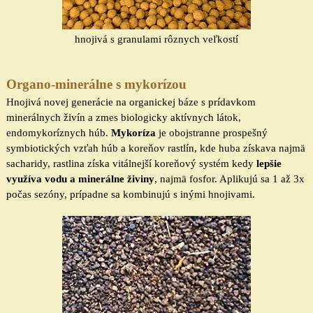
hnojivá s granulami rôznych veľkostí
Organo-minerálne s mykorízou
Hnojivá novej generácie na organickej báze s prídavkom
minerálnych živín a zmes biologicky aktívnych
látok,
endomykoríznych húb.
Mykoríza
je obojstranne prospešný
symbiotických vzťah húb a koreňov rastlín, kde huba získava najmä
sacharidy, rastlina získa vitálnejší koreňový systém kedy
lepšie
využíva vodu a minerálne živiny
, najmä fosfor. Aplikujú sa 1 až 3x
počas sezóny, prípadne sa kombinujú s inými hnojivami.