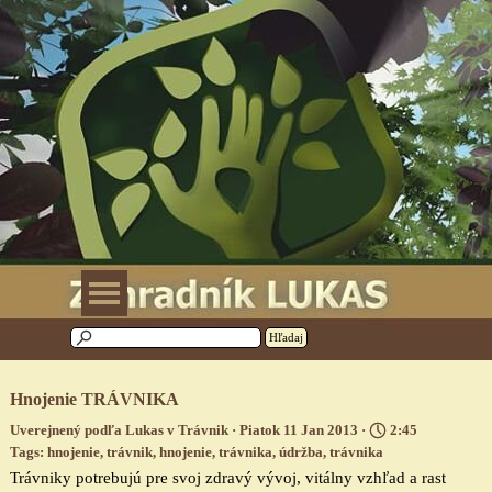
Prejsť na obsah
Preskočiť menu
Hľadaj
Hnojenie TRÁVNIKA
Uverejnený podľa
Lukas
v
Trávnik
· Piatok 11 Jan 2013 ·
2:45
Tags:
hnojenie
,
trávnik
,
hnojenie
,
trávnika
,
údržba
,
trávnika
Trávniky potrebujú pre svoj zdravý vývoj, vitálny vzhľad a rast