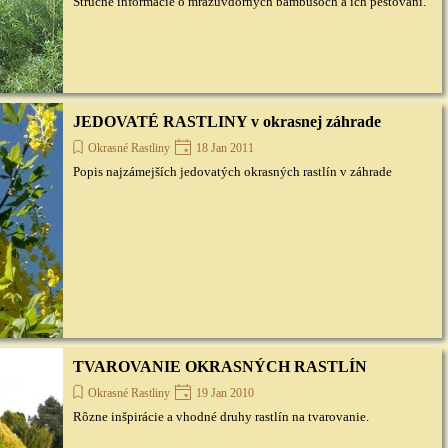
Stručné informácie o mrazuvdorných bambusoch a ich pestovaní.
JEDOVATÉ RASTLINY v okrasnej záhrade
Okrasné Rastliny
18 Jan 2011
Popis najzámejších jedovatých okrasných rastlín v záhrade
TVAROVANIE OKRASNÝCH RASTLÍN
Okrasné Rastliny
19 Jan 2010
Rôzne inšpirácie a vhodné druhy rastlín na tvarovanie.