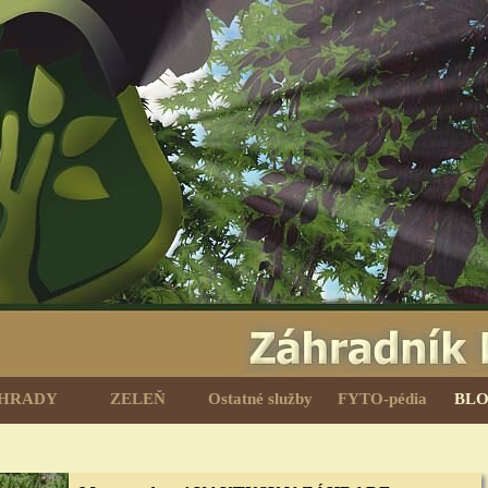
Preskočiť menu
HRADY
ZELEŇ
Ostatné služby
FYTO-pédia
BLO
▼