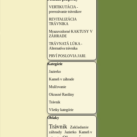
VERTIKUTÁCIA -
prerezávanie trávnikov
REVITALIZÁCIA
TRÁVNIKA
Mrazuvzdorné KAKTUSY V
ZÁHRADE
TRÁVNATÁ LÚKA -
Alternatíva trávnika
PRVÍ POSLOVIA JARI.
Preskočiť blok Kategórie
Kategórie
Jazierko
Kameň v záhrade
Mulčovanie
Okrasné Rastliny
Trávnik
Všetky kategórie
Preskočiť blok Oblaky
Oblaky
Trávnik
Zakladanie
záhrady
Jazierko
Kameň v