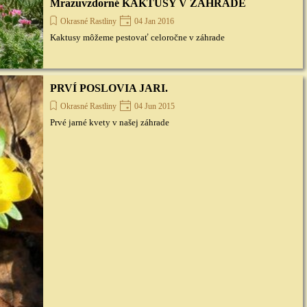
Mrazuvzdorné KAKTUSY V ZÁHRADE
Okrasné Rastliny
04 Jan 2016
Kaktusy môžeme pestovať celoročne v záhrade
PRVÍ POSLOVIA JARI.
Okrasné Rastliny
04 Jun 2015
Prvé jarné kvety v našej záhrade