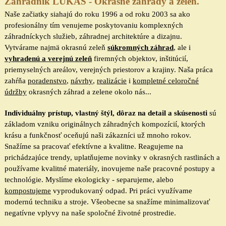
Záhradník LUKAS - Okrasné záhrady a zeleň.
Naše začiatky siahajú do roku 1996 a od roku 2003 sa ako
profesionálny tím venujeme poskytovaniu komplexných
záhradníckych
služieb,
záhradnej architektúre a dizajnu.
Vytvárame
najmä
okrasn
ú
zele
ň
súkromných záhrad
, ale i
vyhradenú a verejnú zeleň
firemných objektov, inštitúcií,
priemyselných areálov, verejných priestorov a krajiny. Naša práca
zahŕňa
poradenstvo
,
návrhy
,
realizácie
i
kompletné celoročné
údržby
okrasných záhrad a zelene okolo nás...
Individuálny prístup, vlastný štýl,
dôraz na detail
a
skúsenosti
sú
základom vzniku originálnych záhradných kompozícií, ktorých
krásu a funkčnosť oceňujú naši zákazníci už mnoho rokov
.
Snažíme sa pracovať
efektívne a kvalitne. Reagujeme
na
prichádzajúce trendy
, uplatňujeme novinky v
okrasných rastlinách a
používame
kvalitné materiály, inovujeme naše pracovné postupy
a
technológie
. Myslíme ekologicky - separujeme, alebo
kompostujeme
vyprodukovaný odpad. Pri práci
využívame
modernú techniku
a stroje. Všeobecne sa snažíme minimalizovať
negatívne vplyvy na
naše
spoločné životné prostredie.